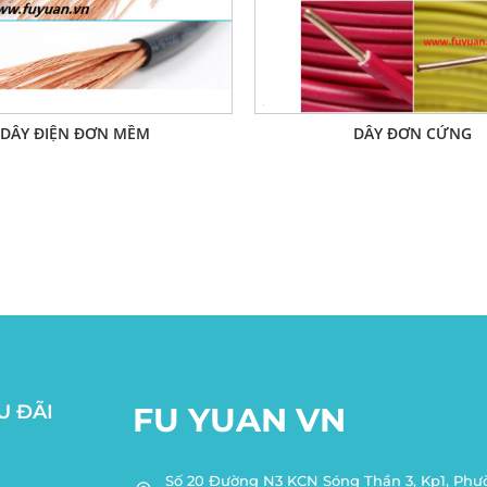
DÂY ĐIỆN ĐƠN MỀM
DÂY ĐƠN CỨNG
U ĐÃI
FU YUAN VN
Số 20 Đường N3 KCN Sóng Thần 3, Kp1, Ph