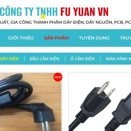
CÔNG TY TNHH
FU YUAN VN
UẤT, GIA CÔNG THÀNH PHẦM DÂY ĐIỆN, DÂY NGUỒN, PCB, PCBA
GIỚI THIỆU
SẢN PHẨM
TUYỂN DỤNG
TRU
DÂY ĐIỆN
ĐẦU CẮM ĐIỆN
Ổ CẮM ĐIỆN
MÀN HÌNH K