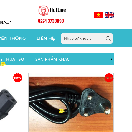
HotLine
0274 3738898
... “
YỀN THÔNG
LIÊN HỆ
Ỹ THUẬT SỐ
SẢN PHẨM KHÁC